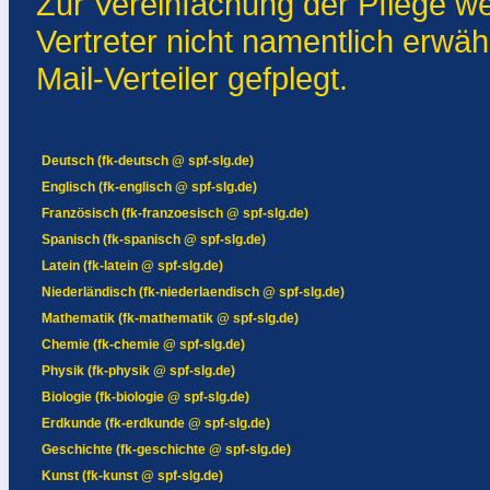
Zur Vereinfachung der Pflege we
Vertreter nicht namentlich erwä
Mail-Verteiler gefplegt.
Deutsch (fk-deutsch @ spf-slg.de)
Englisch (fk-englisch @ spf-slg.de)
Französisch (fk-franzoesisch @ spf-slg.de)
Spanisch (fk-spanisch @ spf-slg.de)
Latein (fk-latein @ spf-slg.de)
Niederländisch (fk-niederlaendisch @ spf-slg.de)
Mathematik (fk-mathematik @ spf-slg.de)
Chemie (fk-chemie @ spf-slg.de)
Physik (fk-physik @ spf-slg.de)
Biologie (fk-biologie @ spf-slg.de)
Erdkunde (fk-erdkunde @ spf-slg.de)
Geschichte (fk-geschichte @ spf-slg.de)
Kunst (fk-kunst @ spf-slg.de)